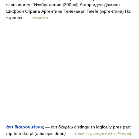
simuladores [[Изображение:|200px]] Автор идеи Дамиан
Шифрон Страна Аргентина Телеканал Telefé (Аргентина) На
экранах …
Википедия
ἀντιδιαιρουμέναις
— ἀντιδιαιρέω distinguish logically pres part
mp fem dat pl (attic epic doric) …
Greek morphological index (Ελληνική