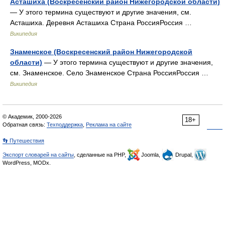
Асташиха (Воскресенский район Нижегородской области)
— У этого термина существуют и другие значения, см.
Асташиха. Деревня Асташиха Страна РоссияРоссия …
Википедия
Знаменское (Воскресенский район Нижегородской
области)
— У этого термина существуют и другие значения,
см. Знаменское. Село Знаменское Страна РоссияРоссия …
Википедия
© Академик, 2000-2026
18+
Обратная связь:
Техподдержка
,
Реклама на сайте
👣 Путешествия
Экспорт словарей на сайты
, сделанные на PHP,
Joomla,
Drupal,
WordPress, MODx.